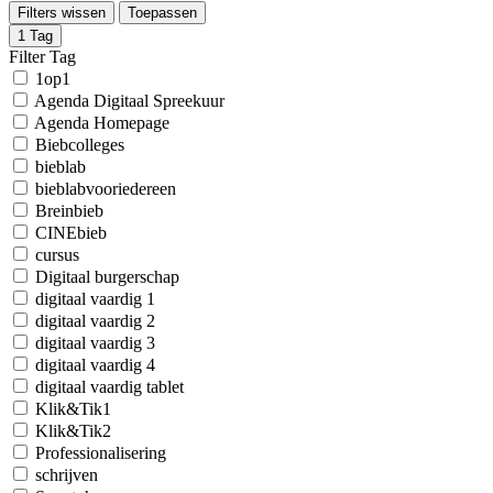
Filters wissen
Toepassen
1
Tag
Filter Tag
1op1
Agenda Digitaal Spreekuur
Agenda Homepage
Biebcolleges
bieblab
bieblabvooriedereen
Breinbieb
CINEbieb
cursus
Digitaal burgerschap
digitaal vaardig 1
digitaal vaardig 2
digitaal vaardig 3
digitaal vaardig 4
digitaal vaardig tablet
Klik&Tik1
Klik&Tik2
Professionalisering
schrijven