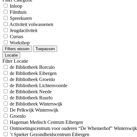
Inloop
Filmhuis
Spreekuren
Activiteit volwassenen
Jeugdactiviteit
Cursus
Workshop
Filters wissen
Toepassen
Locatie
Filter Locatie
de Bibliotheek Borculo
de Bibliotheek Eibergen
de Bibliotheek Groenlo
de Bibliotheek Lichtenvoorde
de Bibliotheek Neede
de Bibliotheek Ruurlo
de Bibliotheek Winterswijk
De Pelkwijk Winterswijk
Groenlo
Hageman Medisch Centrum Eibergen
Ontmoetingscentrum voor ouderen “De Whemerhof” Winterswijk
’t Spieker Gezondheidscentrum Eibergen