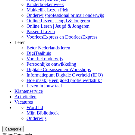
Kinderboekenweek
Makkelijk Lezen Plein
Onderwijsprofessional primair onderwijs
Online Lezen | Jeugd & Jongeren
Online Leren | Jeugd & Jongeren
Passend Lezen
VoorleesExpress en DoorleesExpress
Leren
Beter Nederlands leren
DigiTaalhuis
Voor het onderwijs
Persoonlijke ontwikkeling
Digitale Cursussen en Workshops
Informatiepunt Digitale Overheid (IDO)
Hoe maak je een goed profielwerkstuk?
Lezen in jouw taal
Klantenservice
Activiteiten
Vacatures
Word lid
Mijn Bibliotheek
Onderwijs
Categorie
Filter Categorie