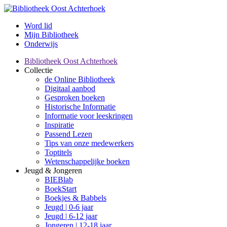
Word lid
Mijn Bibliotheek
Onderwijs
Bibliotheek Oost Achterhoek
Collectie
de Online Bibliotheek
Digitaal aanbod
Gesproken boeken
Historische Informatie
Informatie voor leeskringen
Inspiratie
Passend Lezen
Tips van onze medewerkers
Toptitels
Wetenschappelijke boeken
Jeugd & Jongeren
BIEBlab
BoekStart
Boekjes & Babbels
Jeugd | 0-6 jaar
Jeugd | 6-12 jaar
Jongeren | 12-18 jaar